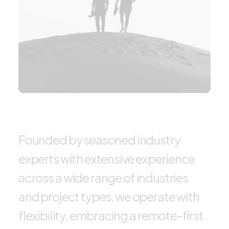
F
o
u
n
d
e
d
b
y
s
e
a
s
o
n
e
d
i
n
d
u
s
t
r
y
e
x
p
e
r
t
s
w
i
t
h
e
x
t
e
n
s
i
v
e
e
x
p
e
r
i
e
n
c
e
a
c
r
o
s
s
a
w
i
d
e
r
a
n
g
e
o
f
i
n
d
u
s
t
r
i
e
s
a
n
d
p
r
o
j
e
c
t
t
y
p
e
s
,
w
e
o
p
e
r
a
t
e
w
i
t
h
f
l
e
x
i
b
i
l
i
t
y
,
e
m
b
r
a
c
i
n
g
a
r
e
m
o
t
e
-
f
i
r
s
t