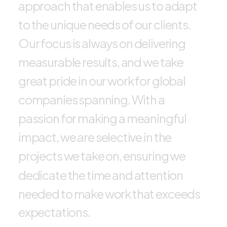
a
p
p
r
o
a
c
h
t
h
a
t
e
n
a
b
l
e
s
u
s
t
o
a
d
a
p
t
t
o
t
h
e
u
n
i
q
u
e
n
e
e
d
s
o
f
o
u
r
c
l
i
e
n
t
s
.
O
u
r
f
o
c
u
s
i
s
a
l
w
a
y
s
o
n
d
e
l
i
v
e
r
i
n
g
m
e
a
s
u
r
a
b
l
e
r
e
s
u
l
t
s
,
a
n
d
w
e
t
a
k
e
g
r
e
a
t
p
r
i
d
e
i
n
o
u
r
w
o
r
k
f
o
r
g
l
o
b
a
l
c
o
m
p
a
n
i
e
s
s
p
a
n
n
i
n
g
.
W
i
t
h
a
p
a
s
s
i
o
n
f
o
r
m
a
k
i
n
g
a
m
e
a
n
i
n
g
f
u
l
i
m
p
a
c
t
,
w
e
a
r
e
s
e
l
e
c
t
i
v
e
i
n
t
h
e
p
r
o
j
e
c
t
s
w
e
t
a
k
e
o
n
,
e
n
s
u
r
i
n
g
w
e
d
e
d
i
c
a
t
e
t
h
e
t
i
m
e
a
n
d
a
t
t
e
n
t
i
o
n
n
e
e
d
e
d
t
o
m
a
k
e
w
o
r
k
t
h
a
t
e
x
c
e
e
d
s
e
x
p
e
c
t
a
t
i
o
n
s
.