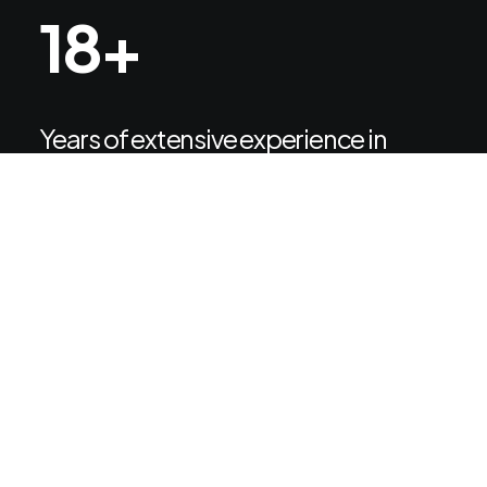
18
+
Years of extensive experience in
designing digital products.
250
+
Successful projects delivered for big
clients.