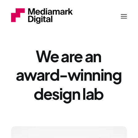
We
are
an
award-winning
design
lab